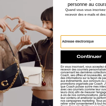
Cargo Tote Bag With Leopard Print
Cargo Tote Bag 20 With Patchwork
Avis
Il n’y a pas encore d’avis.
Pour plus d’informations sur la manière dont nous vérifions nos avis, cliquez
ici
.