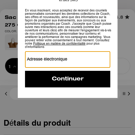
1
/
8
Sac Cabas Gramercy
4.8
275 €
550 €
COLOR: Laiton/Noir
Ajouter au 
ACHETER MAINTENANT
panier
ADDING TO
BAG
3 paiements de 91,66 € à 0 % d'intérêt avec
Détails du produit