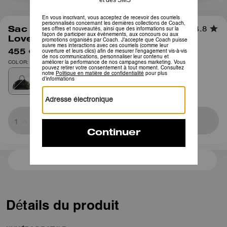
1
/
4
Sac Cabas Soft Empire 28 En Cuir
4.8
Loved
455 €
650 €
COLOR: Argent/Noir brun
Sold Out
3 paiements de 151,66 € à 0 % d'intérêt avec
Détails du produit