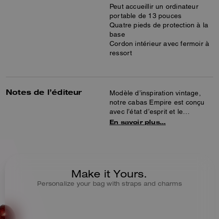
Peut accueillir un ordinateur
portable de 13 pouces
Quatre pieds de protection à la
base
Cordon intérieur avec fermoir à
ressort
Notes de l’éditeur
Modèle d’inspiration vintage,
notre cabas Empire est conçu
avec l’état d’esprit et le
caractère de New York.
En savoir plus…
Confectionné en daim doux et
velouté, ce sac 40 aux
dimensions généreuses est
idéal au quotidien. Il dispose
d’un grand compartiment ouvert
Make it Yours.
pouvant accueillir un ordinateur
Personalize your bag with straps and charms
de 13 pouces et d’une poche à
bouton-pression pour ranger
vos essentiels. Il est complété
par une fermeture zippée sur le