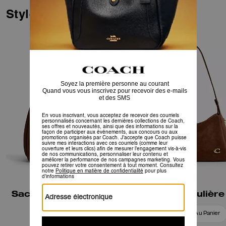
Styles similaires
Sac porté épaule Lana
Sac à bandoulière
Ajouter Au Panier
Ajouter Au Panier