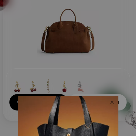
dessus et des boucles à
l’intérieur pour agrandir les
goussets sur les côtés et
agrandir sa capacité. Portez-le
par les poignées supérieures ou
gardez les mains libres en
utilisant la bandoulière
amovible.
Add Charm to Cart
Add Bundle to Bag