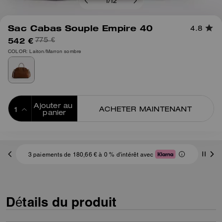
1
/
12
Sac Cabas Souple Empire 40
4.8
542 €
775 €
COLOR: Laiton/Marron sombre
Ajouter au 
ACHETER MAINTENANT
panier
ADDING TO
BAG
3 paiements de 180,66 € à 0 % d'intérêt avec
Détails du produit