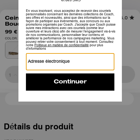
1
/
1
Ceinture Réversible Classique à
5.0
Boucle Ajustable, 18 mm
99 €
150 €
COLOR: Or/Brun kaki
Sold Out
3 paiements de 33,00 € à 0 % d'intérêt avec
Détails du produit