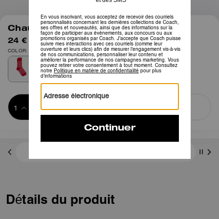
1
/
1
Chaussettes Signature
24 €
40 €
COLOR: Rouge
Ajouter au 
ACHETER MAINTENANT
panier
ADDING TO
BAG
Frais D'envoi Et De Retour Offerts
Détails du produit