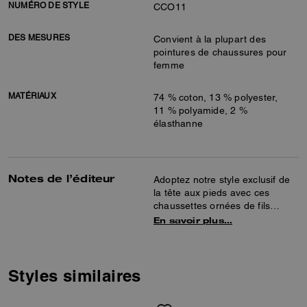
NUMÉRO DE STYLE
CCO11
DES MESURES
Convient à la plupart des
pointures de chaussures pour
femme
MATÉRIAUX
74 % coton, 13 % polyester,
11 % polyamide, 2 %
élasthanne
Notes de l’éditeur
Adoptez notre style exclusif de
la tête aux pieds avec ces
chaussettes ornées de fils
métalliques qui leur confèrent
En savoir plus…
un éclat discret. Confectionnées
en coton doux, elles sont
légèrement extensibles pour un
maximum de confort.
Styles similaires