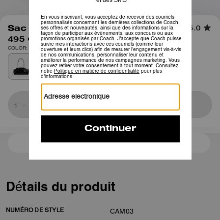
1
/
9
Sac Cabas Empire 34
5.0
495 €
COLOR: Laiton/Noir
Sold Out
3 paiements de 165,00 € à 0 % d'intérêt avec
Détails du produit
NUMÉRO DE STYLE
CAM03