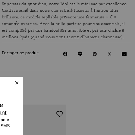
Superstar du quotidien, notre Idol est le mini sac par excellence.
Confectionné dans notre cuir raffiné luxueux à finition ultra
brillante, ce modèle repliable présente une fermeture « C »
aimantée oversize. Avec la taille parfaite pour vos essentiels, il
est complété par une bandoulière amovible et par une chaîne à
maillons épais (quand vous vous sentez d’humeur charmeuse).
Partager ce produit