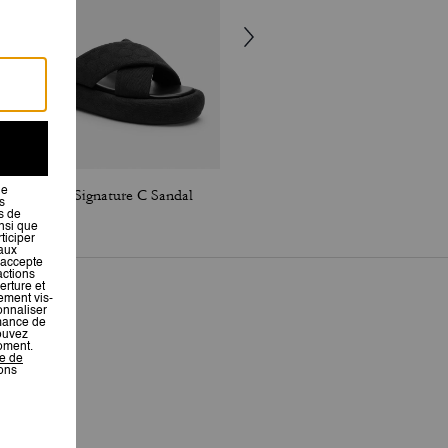
Penelope Signature C Sandal
Willow Tote Bag 24