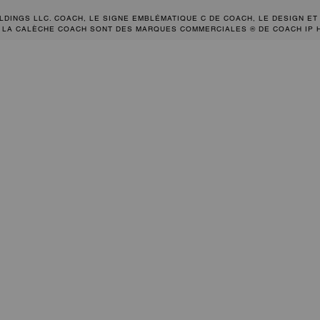
LDINGS LLC. COACH, LE SIGNE EMBLÉMATIQUE C DE COACH, LE DESIGN ET
 LA CALÈCHE COACH SONT DES MARQUES COMMERCIALES ® DE COACH IP 