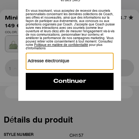
1
/
5
Mini Sac Bandoulière Rowan
4.7
149 €
425 €
COLOR: Argent/Pistache pâle
Sold Out
3 paiements de 49,66 € à 0 % d'intérêt avec
Détails du produit
STYLE NUMBER
CH157