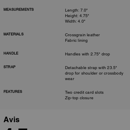
MEASUREMENTS
Length: 7.0"
Height: 4.75"
Width: 4.0"
MATERIALS
Crossgrain leather
Fabric lining
HANDLE
Handles with 2.75" drop
STRAP
Detachable strap with 23.5"
drop for shoulder or crossbody
wear
FEATURES
Two credit card slots
Zip-top closure
Avis