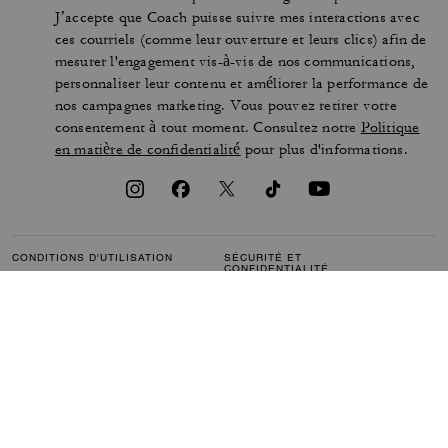
J’accepte que Coach puisse suivre mes interactions avec
ces courriels (comme leur ouverture et leurs clics) afin de
mesurer l'engagement vis-à-vis de nos communications,
personnaliser leur contenu et améliorer la performance de
nos campagnes marketing. Vous pouvez retirer votre
consentement à tout moment. Consultez notre
Politique
en matière de confidentialité
pour plus d'informations.
CONDITIONS D'UTILISATION
SÉCURITÉ ET
CONFIDENTIALITÉ
PROTECTION DE LA MARQUE
GÉRER LES COOKIES
ACCESSIBILITÉ
SERVICE CLIENTÈLE
COMMENTAIRES
L’INDEX DE L’ÉGALITÉ
FEMMES-HOMMES
DÉCLARATION DE L'ARTICLE
TRANSPARENCE (CA) ET LOI
172
BRITANNIQUE SUR
L'ESCLAVAGE MODERNE