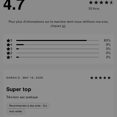
4.7
33
Avis
Pour plus d’informations sur la manière dont nous vérifions nos avis,
cliquez
ici
.
5
85%
4
9%
3
3%
2
0%
1
3%
SARAH D., MAY 16, 2026
Super top
Très bon sac pratique
Recommander à des amis :
Oui
Avis vérifié