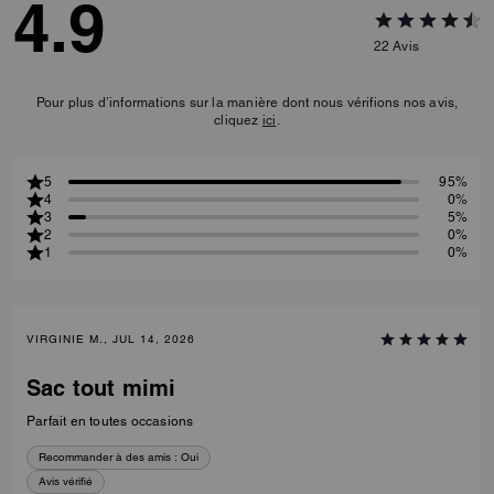
4.9
22
Avis
Pour plus d’informations sur la manière dont nous vérifions nos avis,
cliquez
ici
.
5
95%
4
0%
3
5%
2
0%
1
0%
VIRGINIE M., JUL 14, 2026
Sac tout mimi
Parfait en toutes occasions
Recommander à des amis :
Oui
Avis vérifié