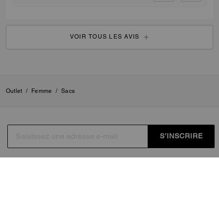
VOIR TOUS LES AVIS
Outlet
/
Femme
/
Sacs
S’INSCRIRE
En vous inscrivant, vous acceptez de recevoir des
courriels personnalisés concernant les dernières collections
de Coach, ses offres et nouveautés, ainsi que des
informations sur la façon de participer aux événements,
aux concours ou aux promotions organisés par Coach.