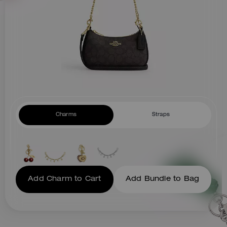
vos affaires.
Charms
Straps
Add Charm to Cart
Add Bundle to Bag