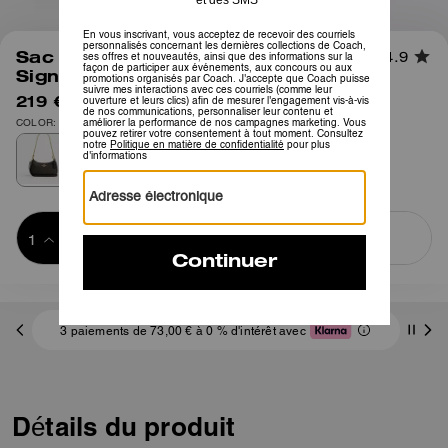
1
/
11
Sac Bandoulière Mini Teri En Toile
4.9
Signature
219 €
375 €
COLOR: Or/Noyer noir
Ajouter au 
ACHETER MAINTENANT
panier
ADDING TO
BAG
3 paiements de 73,00 € à 0 % d'intérêt avec
Détails du produit