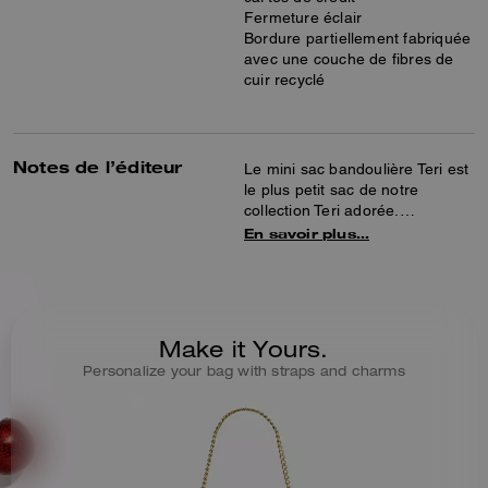
Fermeture éclair
Bordure partiellement fabriquée
avec une couche de fibres de
cuir recyclé
Notes de l’éditeur
Le mini sac bandoulière Teri est
le plus petit sac de notre
collection Teri adorée.
Confectionné en toile enduite
En savoir plus…
exclusive, ce mini sac
bandoulière est conçu pour le
quotidien. Il est doté d’une
longue bandoulière amovible
qui permet de le porter—à
Make it Yours.
l’épaule ou croisé. Ce mini sac
Personalize your bag with straps and charms
bandoulière en toile est idéal
pour transporter les essentiels
du quotidien telles que des clés
et des cartes—et sa poche à
bouton pression à l’intérieur
aide à organiser et sécuriser