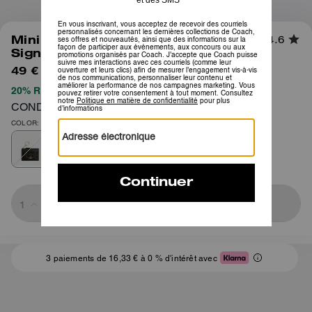
1
/
3
Mini Étui Slim Pour Cartes En Toile
4.6
Signature Loved
49 €
95 €
20% REMISE APPLIQUÉE LORS DU PAIEMENT
CONDITIONS GÉNÉRALES COMPLÈTES ICI
COLOR: Or/Brun
Sold Out
3 paiements de 16,33 € à 0 % d'intérêt avec