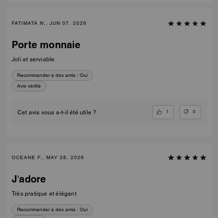
FATIMATA N., JUN 07, 2026
Porte monnaie
Joli et serviable
Recommander à des amis :
Oui
Avis vérifié
1
0
Cet avis vous a-t-il été utile ?
OCEANE F., MAY 28, 2026
J’adore
Très pratique et élégant
Recommander à des amis :
Oui