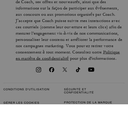
de Coach, ses offres et nouveautés, ainsi que des
informations sur la façon de participer aux événements,
aux concours ou aux promotions organisés par Coach.
J’accepte que Coach puisse suivre mes interactions avec
ces courriels (comme leur ouverture et leurs clics) afin de
mesurer l'engagement vis-à-vis de nos communications,
personnaliser leur contenu et améliorer la performance de
nos campagnes marketing. Vous pouvez retirer votre
consentement à tout moment. Consultez notre
Politique
en matière de confidentialité
pour plus d'informations.
CONDITIONS D'UTILISATION
SÉCURITÉ ET
CONFIDENTIALITÉ
PROTECTION DE LA MARQUE
GÉRER LES COOKIES
ACCESSIBILITÉ
SERVICE CLIENTÈLE
COMMENTAIRES
L’INDEX DE L’ÉGALITÉ
FEMMES-HOMMES