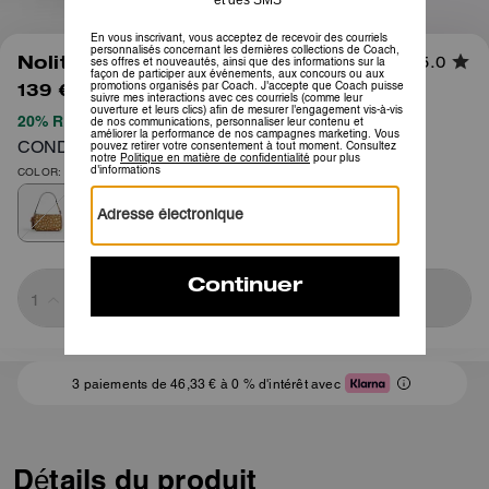
1
/
9
Nolita 19 Imprimé Cerf
5.0
139 €
305 €
20% REMISE APPLIQUÉE LORS DU PAIEMENT
CONDITIONS GÉNÉRALES COMPLÈTES ICI
COLOR: Or/Brun multi
Sold Out
3 paiements de 46,33 € à 0 % d'intérêt avec
Détails du produit