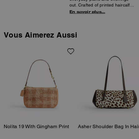
out. Crafted of printed haircalf
and smooth leather, this mini
En savoir plus…
bag includes two credit card
slots for small essentials.
Vous Aimerez Aussi
Nolita 19 With Gingham Print
Asher Shoulder Bag In Hair