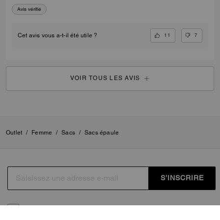
Avis vérifié
11
7
Cet avis vous a-t-il été utile ?
VOIR TOUS LES AVIS
Outlet
/
Femme
/
Sacs
/
Sacs épaule
S’INSCRIRE
En vous inscrivant, vous acceptez de recevoir des
courriels personnalisés concernant les dernières collections