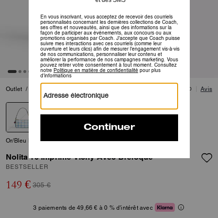
Outlet
/
Femme
/
Sacs
5.0
Avis
Or/Bleu Multi
Nolita 19 Imprimé Vichy Avec Breloque
BESTSELLER
149 €
305 €
3 paiements de 49,66 € à 0 % d'intérêt avec