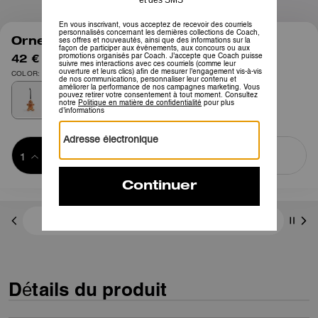
1
/
2
Ornement Bonhomme Pain d’Épices
42 €
60 €
COLOR: Multi
Ajouter au 
ACHETER MAINTENANT
panier
ADDING TO
BAG
Frais D'envoi Et De Retour Offerts
Détails du produit