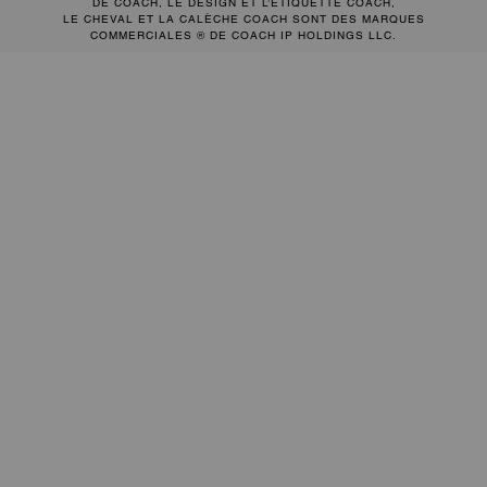
DE COACH, LE DESIGN ET L’ÉTIQUETTE COACH,
LE CHEVAL ET LA CALÈCHE COACH SONT DES MARQUES
COMMERCIALES ® DE COACH IP HOLDINGS LLC.