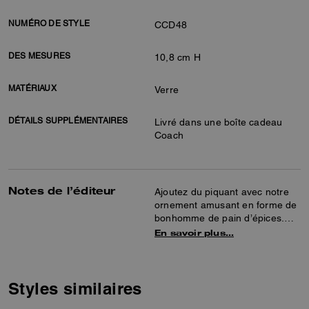
NUMÉRO DE STYLE
CCD48
DES MESURES
10,8 cm H
MATÉRIAUX
Verre
DÉTAILS SUPPLÉMENTAIRES
Livré dans une boîte cadeau
Coach
Notes de l’éditeur
Ajoutez du piquant avec notre
ornement amusant en forme de
bonhomme de pain d’épices.
Attaché à une boucle en cuir
En savoir plus…
lisse, il est prêt à être accroché
à votre sapin ou à être utilisé
sur un paquet cadeau. Présenté
dans une boîte cadeau, il est
Styles similaires
prêt à faire ravir n’importe qui.