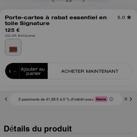
1
/
3
Porte-cartes à rabat essentiel en
5.0
toile Signature
125 €
COLOR: B4/Caramel
Ajouter au 
ACHETER MAINTENANT
panier
ADDING TO
BAG
3 paiements de 41,66 € à 0 % d'intérêt avec
Détails du produit