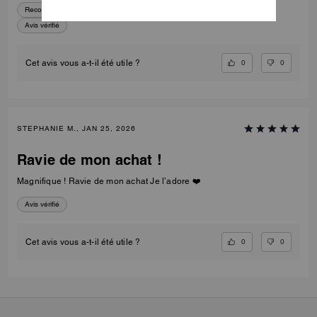
Recommander à des amis :
Oui
Avis vérifié
0
0
Cet avis vous a-t-il été utile ?
STEPHANIE M., JAN 25, 2026
Ravie de mon achat !
Magnifique ! Ravie de mon achat Je l’adore ❤️
Avis vérifié
0
0
Cet avis vous a-t-il été utile ?