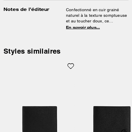
Notes de l’éditeur
Confectionné en cuir grainé
naturel à la texture somptueuse
et au toucher doux, ce
portefeuille à deux volets
En savoir plus…
comprend un étui pour pièce
d’identité amovible, que vous
pouvez utiliser séparément
lorsque vous n’avez besoin de
Styles similaires
transporter que quelques
cartes.