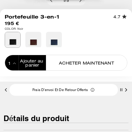
1
/
5
Portefeuille 3-en-1
4.7
195 €
COLOR: Noir
Ajouter au 
ACHETER MAINTENANT
panier
ADDING TO
BAG
Frais D'envoi Et De Retour Offerts
Détails du produit