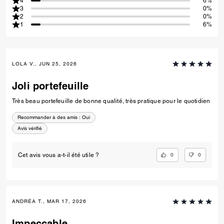
4
6%
3
0%
2
0%
1
6%
LOLA V., JUN 25, 2026
Joli portefeuille
Très beau portefeuille de bonne qualité, très pratique pour le quotidien
Recommander à des amis :
Oui
Avis vérifié
0
0
Cet avis vous a-t-il été utile ?
ANDRÉA T., MAR 17, 2026
Impeccable