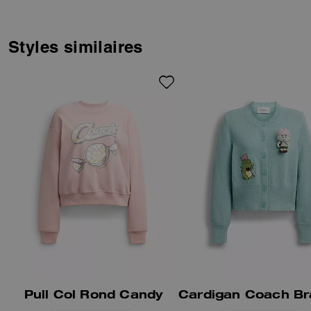
co-création et de l’expression
personnelle. Ensemble, nous
avons réinventé notre Signature
en y intégrant le Logohead de
Styles similaires
Brain Dead et imaginé un parc
d’attractions fictif peuplé de
mascottes ludiques.
Confectionné en coton
biologique cultivé sans produits
chimiques ni pesticides nocifs,
ce cardigan en maille se pare
de patchs fantaisistes mettant
en scène Kachi, la mascotte
souris. Sa coupe côtelée est
sublimée par une broderie en
écriture cursive Coach | Brain
Dead sur un patch cœur ton sur
ton.
Pull Col Rond Candy