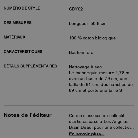
NUMÉRO DE STYLE
CDY62
DES MESURES
Longueur: 50.8 cm
MATÉRIAUX
100 % coton biologique
CARACTÉRISTIQUES
Boutonnière
DÉTAILS SUPPLÉMENTAIRES
Nettoyage à sec
Le mannequin mesure 1,78 m,
avec un buste de 79 cm, une
taille de 61 cm, des hanches de
89 cm et porte une taille S
Notes de l’éditeur
Coach s’associe au collectif
d’artistes basé à Los Angeles,
Brain Dead, pour une collection
spéciale qui célèbre l’art de la
En savoir plus…