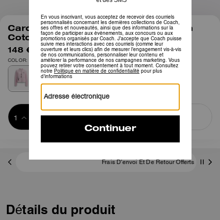
1
/
5
Cardigan Brain Dead Kachi Mouse en
Coton Biologique Coach
148 €
295 €
COLOR: Rose
Ajouter au 
ACHETER MAINTENANT
panier
ADDING TO
BAG
Frais D'envoi Et De Retour Offerts
Détails du produit