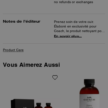
no refunds or exchanges
Notes de l’éditeur
Prenez soin de votre cuir.
Élaboré en exclusivité pour
Coach, le produit nettoyant pour
cuir Coach a été largement
En savoir plus…
testé afin de garantir un
nettoyage doux et efficace pour
un entretien optimal des
Product Care
produits en cuir Coach. Pour
obtenir de meilleurs résultats,
faites suivre avec la crème
Vous Aimerez Aussi
hydratante pour cuir Coach.
Nous vous recommandons de
nettoyer régulièrement vos
pièces en cuir Coach et de les
traiter tous les trois mois afin de
préserver leur beauté au fil du
temps.