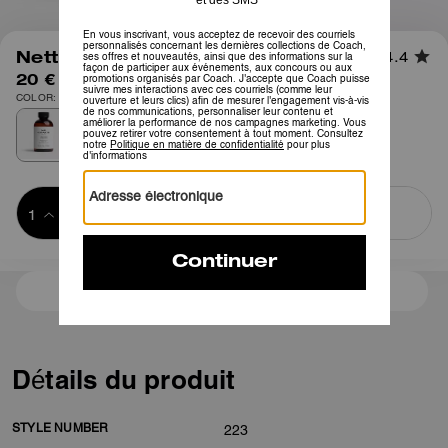
1
/
1
Nettoyant Cuir Coach
4.4
20 €
COLOR: Polychrome
Ajouter au 
ACHETER MAINTENANT
panier
ADDING TO
BAG
Frais D'envoi Et De Retour Offerts
Détails du produit
STYLE NUMBER
223