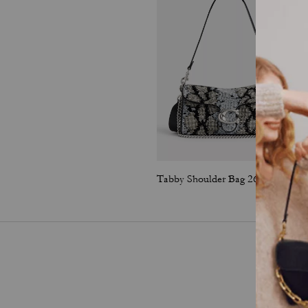
Tabby Shoulder Bag 26 With Beaded Snake