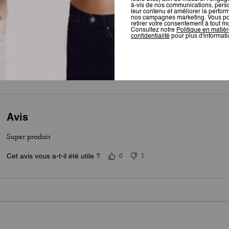
5.0
Étoiles
1
Avis
Pour plus d’informations sur la manière dont nous vérifions nos avis, cliquez
ici
.
Avis
Super produit
Cet avis vous a-t-il été utile ?
0
1