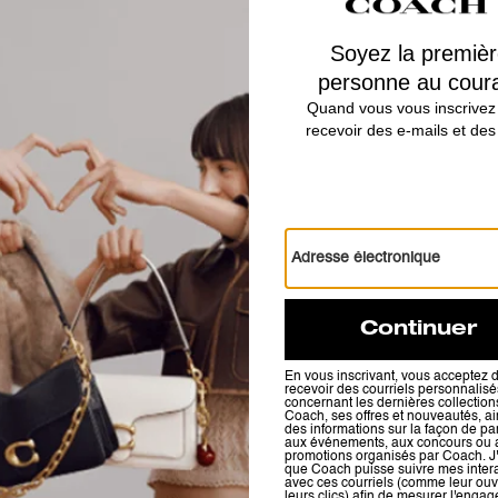
Coach | Brain Dead Soft Tabby Shoulder Bag 26 With Charms
Chain Tabby Shoulder Bag With Quilting
Avis