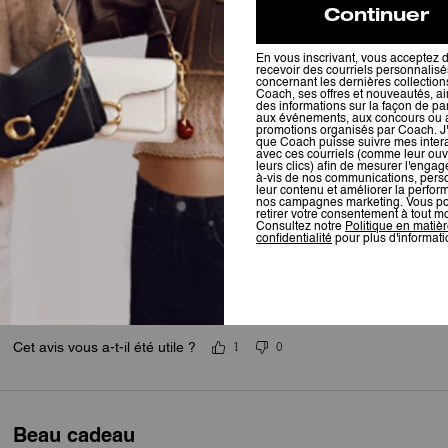
Sac à dos cuir
Sac de qualité. Taille moyenne. Très jolie.
Cet avis vous a-t-il été utile ?
0
0
Esthétique
Très pratique élégant
Cet avis vous a-t-il été utile ?
1
0
Beau cadeau