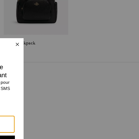
Court Backpack
Caitlin Shoulder Bag With Quilting