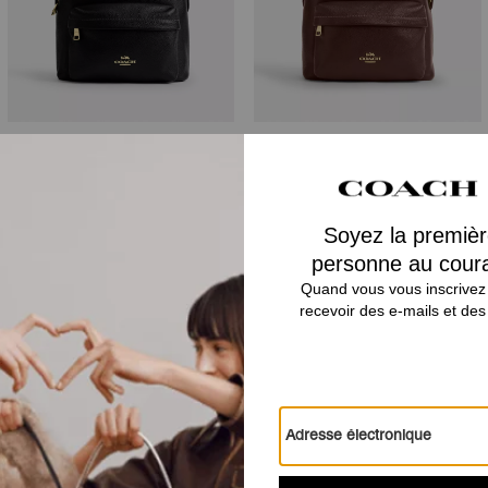
Taylor Small Backpack
Taylor Small Backpack
Avis
4.8
Étoiles
4
Avis
Pour plus d’informations sur la manière dont nous vérifions nos avis, cliquez
ici
.