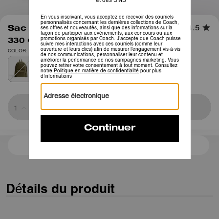
1
/
6
Sac à dos Ridgewood
4.5
330 €
550 €
COLOR: Olive
Sold Out
3 paiements de 110,00 € à 0 % d'intérêt avec
Détails du produit