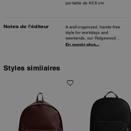
portable de 40,6 cm
Notes de l’éditeur
A well-organized, hands-free
style for workdays and
weekends, our Ridgewood
backpack is inspired by the
En savoir plus…
dynamic energy of New York.
Crafted of soft pebble leather,
this streamlined silhouette holds
everything you need and more
Styles similaires
with a designated tech sleeve
for a 16" laptop or tablet.
Featuring interior organization
pockets, it’s finished with a
convenient outside zip pocket
for easy access to essentials.