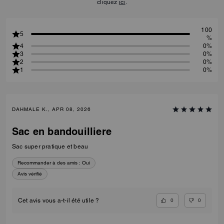
cliquez
ici
.
100
5
%
4
0%
3
0%
2
0%
1
0%
DAHMALE K., APR 08, 2026
Sac en bandouilliere
Sac super pratique et beau
Recommander à des amis :
Oui
Avis vérifié
0
0
Cet avis vous a-t-il été utile ?