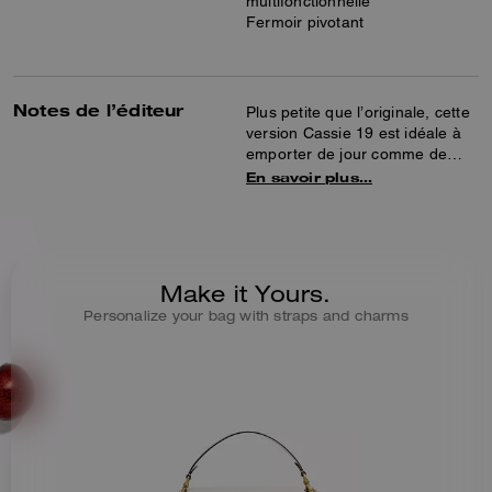
multifonctionnelle
Fermoir pivotant
Notes de l’éditeur
Plus petite que l’originale, cette
version Cassie 19 est idéale à
emporter de jour comme de
nuit. Ce modèle en cuir galet
En savoir plus…
poli est doté d’un fermoir
pivotant exclusif et de trois
bandoulières interchangeables
pour un style polyvalent.
Détachez la bandoulière et
Make it Yours.
portez-le à la main avec ses
Personalize your bag with straps and charms
poignées en cuir et en chaîne,
ensemble ou séparément.