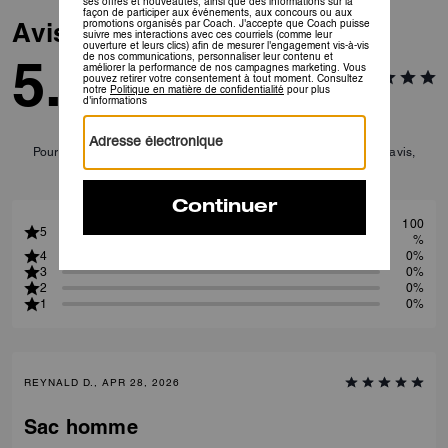
Avis
5.0
1
Avis
Pour plus d’informations sur la manière dont nous vérifions nos avis,
cliquez
ici
.
100
5
%
4
0%
3
0%
2
0%
1
0%
REYNALD D., APR 28, 2026
Sac homme