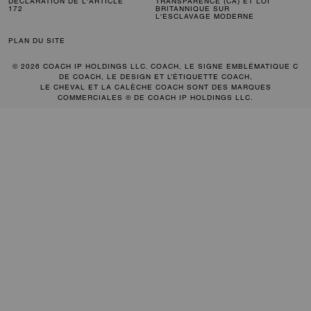
DÉCLARATION DE L'ARTICLE
TRANSPARENCE (CA) ET LOI
172
BRITANNIQUE SUR
L'ESCLAVAGE MODERNE
PLAN DU SITE
© 2026 COACH IP HOLDINGS LLC. COACH, LE SIGNE EMBLÉMATIQUE C
DE COACH, LE DESIGN ET L’ÉTIQUETTE COACH,
LE CHEVAL ET LA CALÈCHE COACH SONT DES MARQUES
COMMERCIALES ® DE COACH IP HOLDINGS LLC.