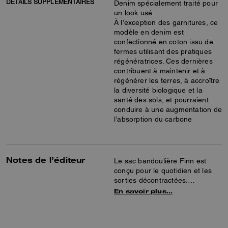
DÉTAILS SUPPLÉMENTAIRES
Denim spécialement traité pour
un look usé
À l’exception des garnitures, ce
modèle en denim est
confectionné en coton issu de
fermes utilisant des pratiques
régénératrices. Ces dernières
contribuent à maintenir et à
régénérer les terres, à accroître
la diversité biologique et la
santé des sols, et pourraient
conduire à une augmentation de
l’absorption du carbone
Notes de l’éditeur
Le sac bandoulière Finn est
conçu pour le quotidien et les
sorties décontractées.
Confectionné en denim exclusif,
En savoir plus…
en denim et en cuir lisse, il est
doté d’une poche intérieure
zippée et de poches extérieures