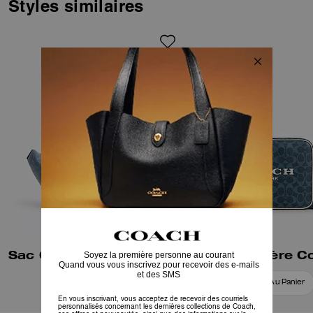
avec fermeture éclair pour une
Styles similaires
organisation pratique. La
bandoulière ajustable permet de
le porter de différentes façons,
tandis que les breloques
amovibles ajoutent une touche
ludique.
Sac Ceinture Travis 35 En Denim Usé Avec Charms
Ajouter Au Panier
Ajouter Au Panier