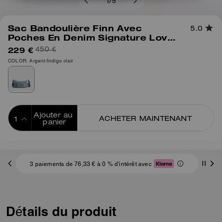
1
/
5
Sac Bandoulière Finn Avec
5.0
Poches En Denim Signature Loved
Avec Charms
229 €
450 €
COLOR: Argent/Indigo clair
Ajouter au 
ACHETER MAINTENANT
panier
ADDING TO
BAG
3 paiements de 76,33 € à 0 % d'intérêt avec
Détails du produit