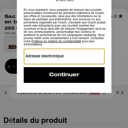
1
/
6
Sac bandoulière Tabby Chain 19
5.0
en toile Signature
295 €
COLOR: Laiton/Brun bronzé
Ajouter au 
ACHETER MAINTENANT
panier
ADDING TO
BAG
3 paiements de 98,33 € à 0 % d'intérêt avec
Détails du produit