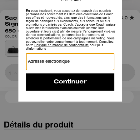
1
/
9
Sac Compass 50 En Toile
5.0
Signature
650 €
COLOR: Noir Signature
Sold Out
3 paiements de 216,66 € à 0 % d'intérêt avec
Détails du produit