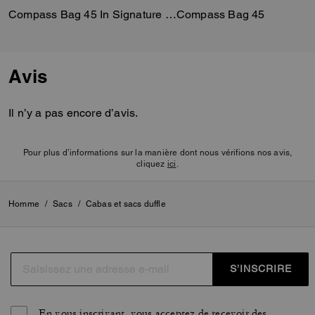
Compass Bag 45 In Signature Canvas
Compass Bag 45
Avis
Il n’y a pas encore d’avis.
Pour plus d’informations sur la manière dont nous vérifions nos avis,
cliquez
ici
.
Homme
/
Sacs
/
Cabas et sacs duffle
S’INSCRIRE
En vous inscrivant, vous acceptez de recevoir des