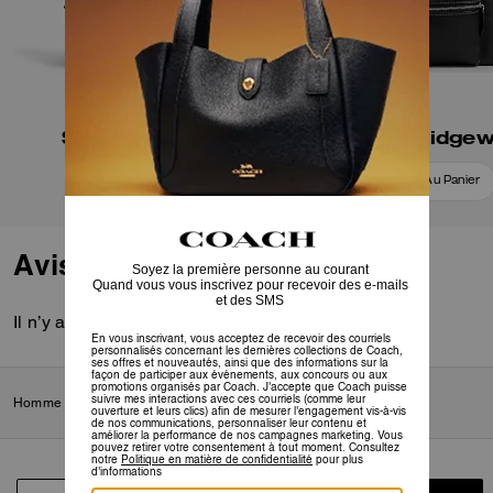
Sac à dos Wade
Sac à dos Ridge
Ajouter Au Panier
Ajouter Au Panier
Avis
Il n’y a pas encore d’avis.
Homme
/
Sacs
/
Sacs à dos