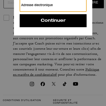
S’INSCRIRE
En vous inscrivant, vous acceptez de recevoir des
courriels personnalisés concernant les dernières collections
de Coach, ses offres et nouveautés, ainsi que des
informations sur la façon de participer aux événements,
aux concours ou aux promotions organisés par Coach.
J’accepte que Coach puisse suivre mes interactions avec
ces courriels (comme leur ouverture et leurs clics) afin de
mesurer l'engagement vis-à-vis de nos communications,
personnaliser leur contenu et améliorer la performance de
nos campagnes marketing. Vous pouvez retirer votre
consentement à tout moment. Consultez notre
Politique
en matière de confidentialité
pour plus d'informations.
CONDITIONS D'UTILISATION
SÉCURITÉ ET
CONFIDENTIALITÉ