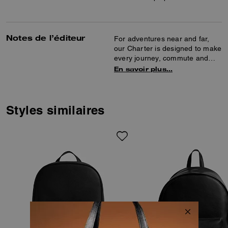
Notes de l’éditeur
For adventures near and far,
our Charter is designed to make
every journey, commute and
errand feel like a first-class
En savoir plus…
experience. The Charter
Backpack is an old-school
silhouette crafted of soft
polished pebble leather detailed
Styles similaires
with our Signature hardware.
The structured interior has a
padded tech sleeve with space
for a 16" laptop and
multifunction pockets for
keeping your phone, chargers
and other essentials organized.