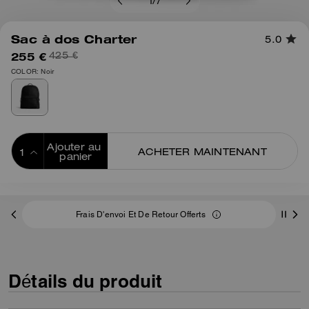
1
/
7
Sac à dos Charter
5.0
255 €
425 €
COLOR: Noir
Ajouter au 
ACHETER MAINTENANT
panier
ADDING TO
BAG
Frais D'envoi Et De Retour Offerts
Détails du produit