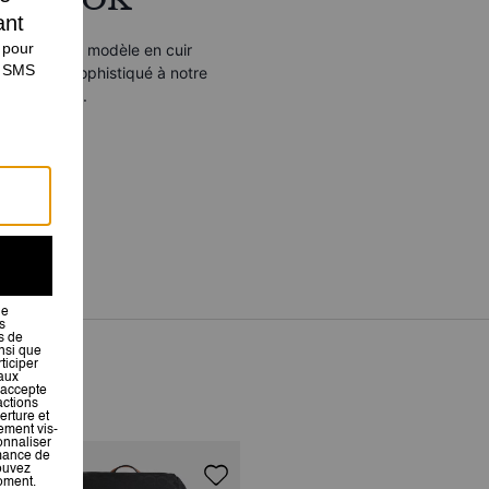
Ce somptueux modèle en cuir
affiné et sophistiqué à notre
emblématique.