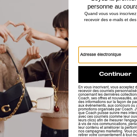
Le meilleur mélange qui soit. 
mélangé combine un cuir de veau r
toile exclusive 
Vous Aimerez Aussi