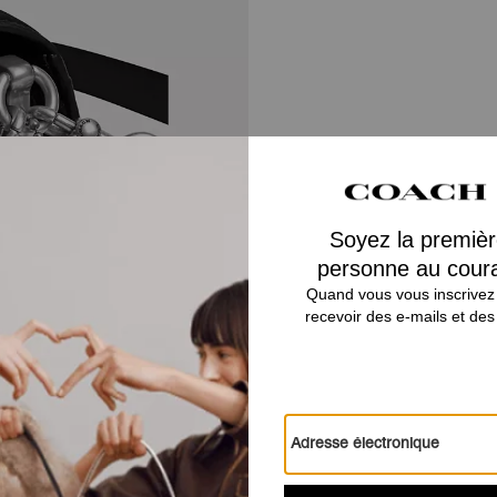
A Close
Quand le style décontracté rencon
polyvalent, notre cuir galet poli
brillan