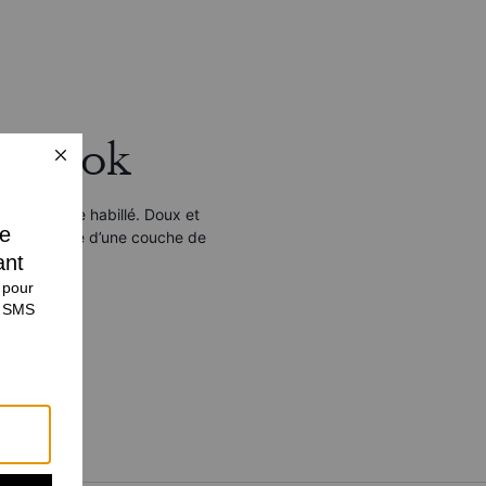
r Look
tre le style habillé. Doux et
 est agrémenté d’une couche de
t.