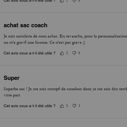
Cet avis vous a-t-il été utile ?
2
6
achat sac coach
Je suis satisfaite de mon achat. En revanche, pour la personnalisation
on m'a gravé une licorne. Ce n'est pas grave ;)
Cet avis vous a-t-il été utile ?
2
5
Super
Superbe sac ! Je me suis trompé de coueleur donc je me suis fais rem
vitre part
Cet avis vous a-t-il été utile ?
3
3