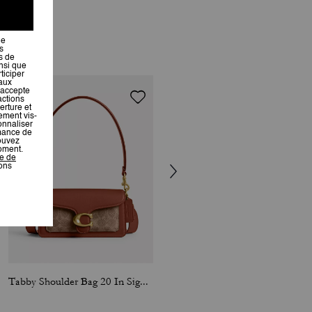
Tabby Shoulder Bag 20 In Signature Canvas
Tabby Shoulder Bag 26