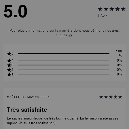
5.0
1
Avis
Pour plus d’informations sur la manière dont nous vérifions nos avis,
cliquez
ici
.
100
5
%
4
0%
3
0%
2
0%
1
0%
MAËLLE R., MAY 20, 2025
Très satisfaite
Le sac est magnifique, de très bonne qualité. La livraison a été assez
rapide. Je suis très satisfaite :)