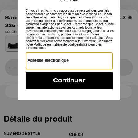
1
/
7
Sac Besace Zippé Haut
4.8
225 €
375 €
COLOR: Noir
Sold Out
3 paiements de 75,00 € à 0 % d'intérêt avec
Détails du produit
NUMÉRO DE STYLE
CBF03