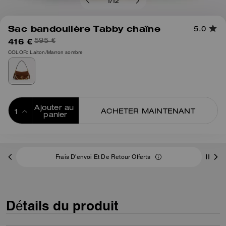
1
/
12
Sac bandoulière Tabby chaîne
5.0
416 €
595 €
COLOR: Laiton/Marron sombre
Ajouter au 
ACHETER MAINTENANT
panier
ADDING TO
BAG
Frais D'envoi Et De Retour Offerts
Détails du produit