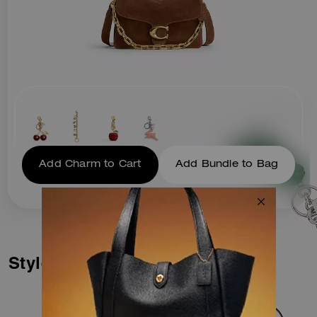
Add Charm to Cart
Add Bundle to Bag
Styles similaires