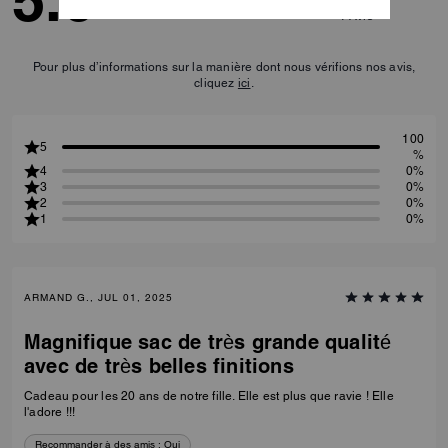
5.0
1
Avis
Pour plus d’informations sur la manière dont nous vérifions nos avis,
cliquez
ici
.
100
5
%
4
0%
3
0%
2
0%
1
0%
ARMAND G., JUL 01, 2025
Magnifique sac de très grande qualité
avec de très belles finitions
Cadeau pour les 20 ans de notre fille. Elle est plus que ravie ! Elle
l'adore !!!
Recommander à des amis :
Oui