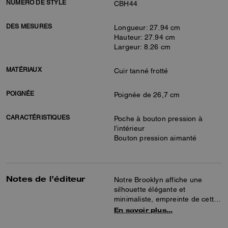
NUMÉRO DE STYLE
CBH44
DES MESURES
Longueur: 27.94 cm
Hauteur: 27.94 cm
Largeur: 8.26 cm
MATÉRIAUX
Cuir tanné frotté
POIGNÉE
Poignée de 26,7 cm
CARACTÉRISTIQUES
Poche à bouton pression à
l’intérieur
Bouton pression aimanté
Notes de l’éditeur
Notre Brooklyn affiche une
silhouette élégante et
minimaliste, empreinte de cette
attitude si new-yorkaise. Ce petit
En savoir plus…
sac hobo est confectionné en