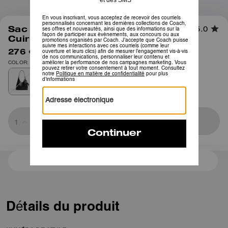
1
/
12
Sac Bandoulière Brooklyn 28 En
5.0
Cuir Loved
276 €
395 €
COLOR: Argent/Noir brun
Sold Out
3 paiements de 92,00 € à 0 % d'intérêt avec
Détails du produit