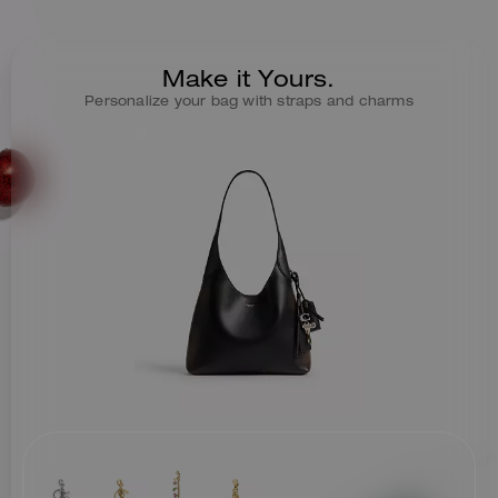
cuir glovetanned d’une douceur
incomparable, traité avec une
technique d’usure qui révèle la
couleur de base pour un effet
Make it Yours.
patiné, chargé d’histoire. Il offre
Personalize your bag with straps and charms
un intérieur spacieux avec une
poche à pression pour garder
vos essentiels à portée de main.
Le modèle 28, épuré, se
distingue par sa large
bandoulière confortable, sa
fermeture magnétique facile
d’usage et sa finition ornée d’un
assortiment de charms Coach
emblématiques.
Chaque sac est unique, aucun
ne se ressemble, et son
caractère s’affirmera encore
davantage avec le temps.