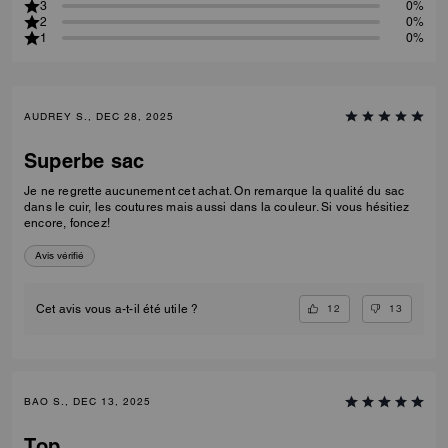
3
0%
2
0%
1
0%
AUDREY S., DEC 28, 2025
Superbe sac
Je ne regrette aucunement cet achat. On remarque la qualité du sac
dans le cuir, les coutures mais aussi dans la couleur. Si vous hésitiez
encore, foncez!
Avis vérifié
12
13
Cet avis vous a-t-il été utile ?
BAO S., DEC 13, 2025
Top