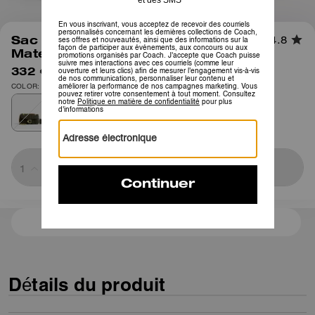
1
/
14
Sac Bandoulière Tabby 20
4.8
Matelassé
332 €
475 €
COLOR: OLIVE/LAITON
Sold Out
3 paiements de 110,66 € à 0 % d'intérêt avec
Détails du produit