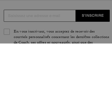
S’INSCRIRE
En vous inscrivant, vous acceptez de recevoir des
courriels personnalisés concernant les dernières collections
de Coach, ses offres et nouveautés, ainsi que des
informations sur la façon de participer aux événements,
aux concours ou aux promotions organisés par Coach.
J’accepte que Coach puisse suivre mes interactions avec
ces courriels (comme leur ouverture et leurs clics) afin de
mesurer l'engagement vis-à-vis de nos communications,
personnaliser leur contenu et améliorer la performance de
nos campagnes marketing. Vous pouvez retirer votre
consentement à tout moment. Consultez notre
Politique
en matière de confidentialité
pour plus d'informations.