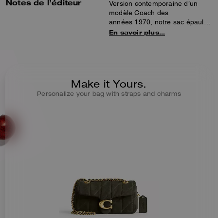
Notes de l’éditeur
Version contemporaine d’un
modèle Coach des
années 1970, notre sac épaule
Tabby structuré est
En savoir plus…
confectionné en daim velouté
matelassé ultra doux.
Légèrement plus petit que le 26,
ce modèle 20 compact présente
une longue bandoulière en
Make it Yours.
chaîne et cuir, pour porter le sac
Personalize your bag with straps and charms
croisé, qui peut être doublée
pour un porté plus court, idéal
en soirée. Il est complété par
notre élément exclusif ton sur
ton pour une touche
emblématique.