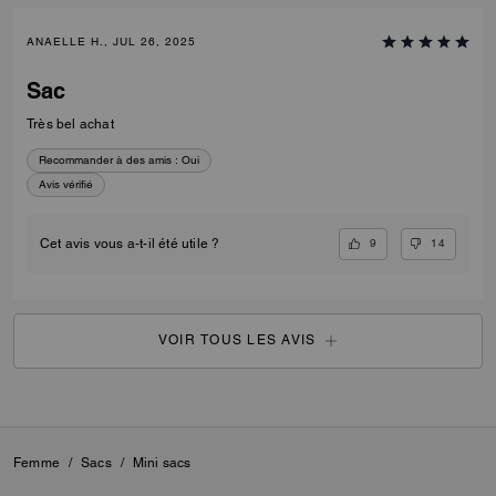
ANAELLE H., JUL 26, 2025
Sac
Très bel achat
Recommander à des amis :
Oui
Avis vérifié
9
14
Cet avis vous a-t-il été utile ?
VOIR TOUS LES AVIS
Femme
/
Sacs
/
Mini sacs