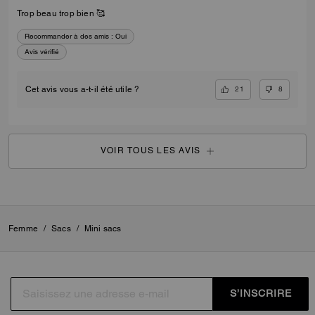
Trop beau trop bien 🥰
Recommander à des amis :
Oui
Avis vérifié
21
8
Cet avis vous a-t-il été utile ?
VOIR TOUS LES AVIS
Femme
/
Sacs
/
Mini sacs
S’INSCRIRE