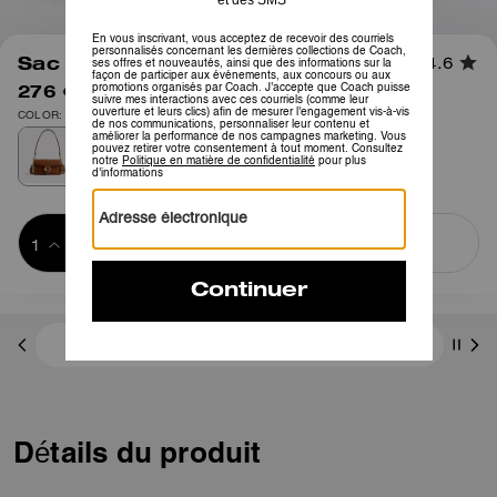
1
/
4
Sac porté épaule Tabby 20
4.6
276 €
395 €
COLOR: Laiton/Brun roux
Ajouter au 
ACHETER MAINTENANT
panier
ADDING TO
BAG
3 paiements de 92,00 € à 0 % d'intérêt avec
Détails du produit