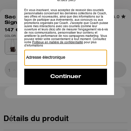
1
/
11
Sac Seau Bleecker 21 En Toile
5.0
Signature
147 €
295 €
COLOR: Laiton/Érable
Sold Out
3 paiements de 49,00 € à 0 % d'intérêt avec
Détails du produit