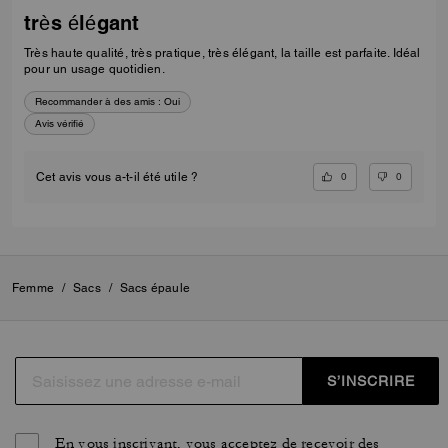
très élégant
Très haute qualité, très pratique, très élégant, la taille est parfaite. Idéal
pour un usage quotidien.
Recommander à des amis :
Oui
Avis vérifié
0
0
Cet avis vous a-t-il été utile ?
Femme
/
Sacs
/
Sacs épaule
S’INSCRIRE
En vous inscrivant, vous acceptez de recevoir des