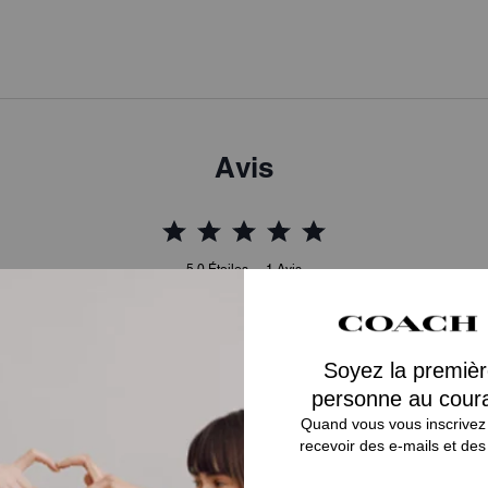
Avis
5.0
Étoiles
1
Avis
Pour plus d’informations sur la manière dont nous vérifions nos avis, cliquez
ici
.
Très joli sac