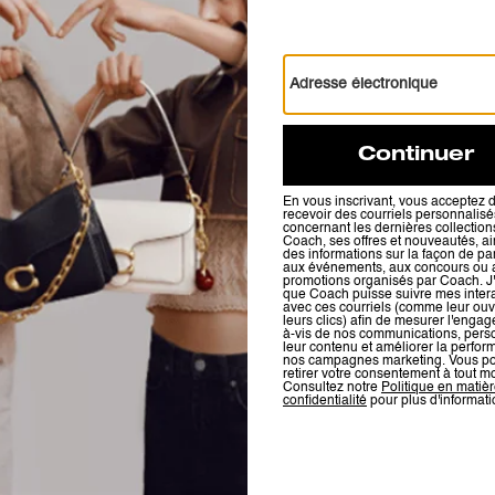
Sac très pratique avec ses compartiments dans une bonne taille lorsqu
de bonne qualité et jolie couleur blanc craie
Cet avis vous a-t-il été utile ?
1
0