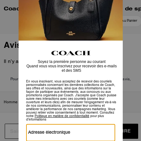
Coach | Short de Campagne Signature Brain Dead
Ajouter Au Panier
Ajouter Au Panier
Avis
Il n’y a pas encore d’avis.
Pour plus d’informations sur la manière dont nous vérifions nos avis,
cliquez
ici
.
Homme
/
Prêt-à-porter
/
Hauts et bas
S’INSCRIRE