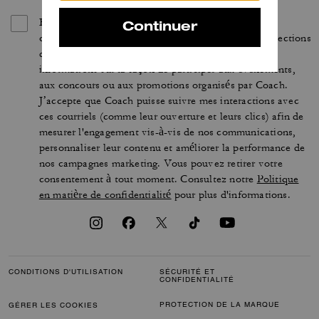
En vous inscrivant, vous acceptez de recevoir des
courriels personnalisés concernant les dernières collections
de Coach, ses offres et nouveautés, ainsi que des
informations sur la façon de participer aux événements,
aux concours ou aux promotions organisés par Coach.
J’accepte que Coach puisse suivre mes interactions avec
ces courriels (comme leur ouverture et leurs clics) afin de
mesurer l'engagement vis-à-vis de nos communications,
personnaliser leur contenu et améliorer la performance de
nos campagnes marketing. Vous pouvez retirer votre
consentement à tout moment. Consultez notre
Politique
en matière de confidentialité
pour plus d'informations.
CONDITIONS D'UTILISATION
SÉCURITÉ ET
CONFIDENTIALITÉ
PROTECTION DE LA MARQUE
GÉRER LES COOKIES