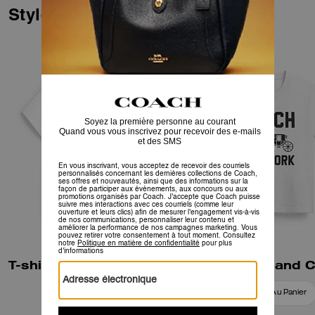
intégrant le Logohead de Brain
Styles similaires
Dead et imaginé un parc
d’attractions fictif peuplé de
mascottes ludiques.
Confectionné en coton doux et
respirant, ce T-shirt à la coupe
années 90 arbore une pieuvre
fantaisiste tenant les sacs
iconiques de Coach. Le col rond
est orné de lettres en relief
gonflé.
T-shirt Rexy 10e Anniversaire Coupe Années 90 en Coton Biologique
Ajouter Au Panier
Ajouter Au Panier