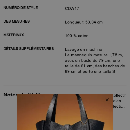
NUMÉRO DE STYLE
CDW17
DES MESURES
Longueur: 53.34 cm
MATÉRIAUX
100 % coton
DÉTAILS SUPPLÉMENTAIRES
Lavage en machine
Le mannequin mesure 1,78 m,
avec un buste de 79 cm, une
taille de 61 cm, des hanches de
89 cm et porte une taille S
Notes de l’éditeur
Coach collabore avec le collectif
d’artistes basé à Los Angeles
Brain Dead pour cette collection
spéciale qui célèbre l’art de la
En savoir plus…
co-création et de l’expression
de soi. Ensemble, nous avons
réinventé notre Signature en y