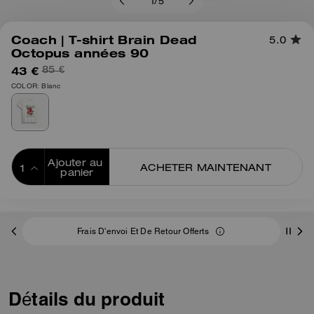
1
/
5
Coach | T-shirt Brain Dead
5.0
Octopus années 90
43 €
85 €
COLOR: Blanc
Ajouter au 
ACHETER MAINTENANT
panier
ADDING TO
BAG
Frais D'envoi Et De Retour Offerts
Détails du produit