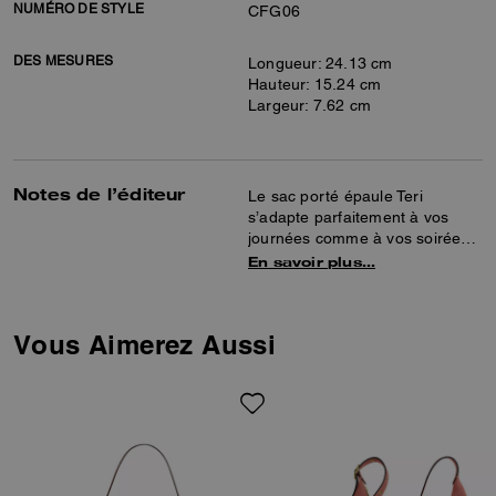
NUMÉRO DE STYLE
CFG06
DES MESURES
Longueur: 24.13 cm
Hauteur: 15.24 cm
Largeur: 7.62 cm
Notes de l’éditeur
Le sac porté épaule Teri
s’adapte parfaitement à vos
journées comme à vos soirées.
Confectionné en daim et cuir
En savoir plus…
lisse, il est doté d’une poche
intérieure multifonction pour une
organisation optimale. Sa anse
Vous Aimerez Aussi
et sa bandoulière amovibles
offrent une grande liberté de
port, à l’épaule ou en travers du
corps.