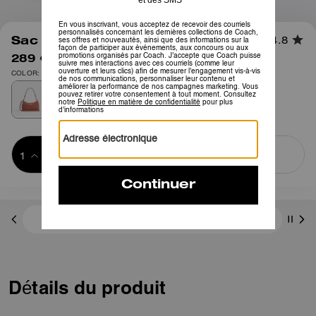
1
/
13
Sac Bandoulière Teri
4.8
289 €
450 €
COLOR: Or/Blush Rose
Ajouter au 
ACHETER MAINTENANT
panier
ADDING TO
BAG
3 paiements de 96,33 € à 0 % d'intérêt avec
Détails du produit