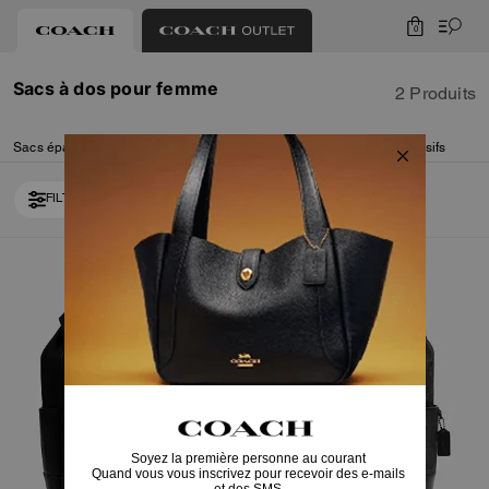
0
Sacs à dos pour femme
2 Produits
Sacs épaule
Sacs bandoulière
Sacoches
Cabas
Pochettes
Sacs exclusifs
FILTRER / TRIER
Bestseller