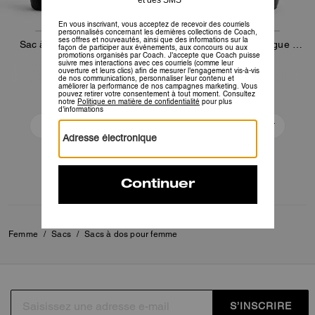
Sac à dos à rabat League
Sac à Dos à Rabat League en Toile Signature
330 €
330 €
550 €
550 €
Ajouter Au Panier
Ajouter Au Panier
Femme
/
Sacs
/
Sacs à dos pour femme
S’INSCRIRE