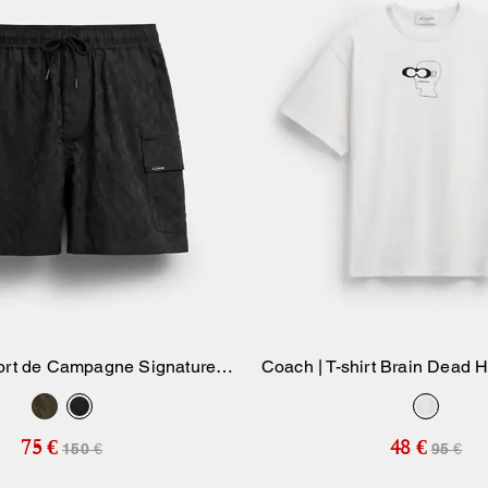
ort de Campagne Signature
Coach | T-shirt Brain Dead 
Ajouter Au Panier
Ajouter Au Pan
Brain Dead
biologique
75 €
48 €
150 €
95 €