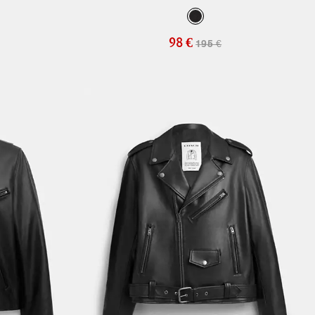
98 €
195 €