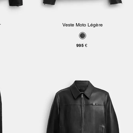
r
Veste Moto Légère
ier
Ajouter Au Panier
995 €