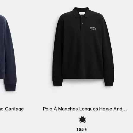
d Carriage
Polo À Manches Longues Horse And
ier
Ajouter Au Panier
Carriage
165 €