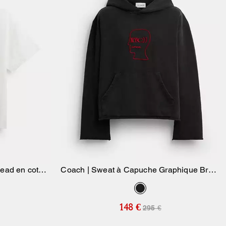
Head en coton
Coach | Sweat à Capuche Graphique Brain
ier
Ajouter Au Panier
Dead
148 €
295 €