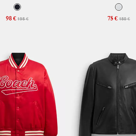
98 €
75 €
195 €
150 €