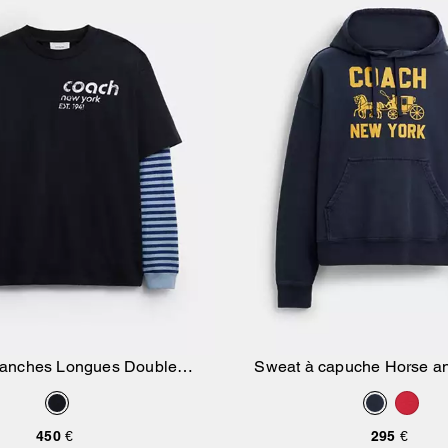
 Manches Longues Double
Sweat à capuche Horse an
Ajouter Au Panier
Ajouter Au Pan
isseur En Coton Bio
450 €
295 €