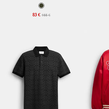
83 €
165 €