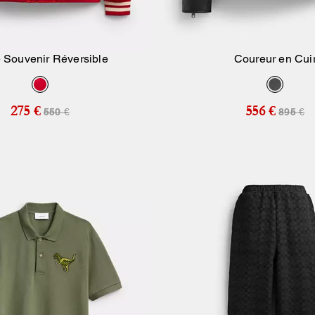
 Souvenir Réversible
Coureur en Cui
Ajouter Au Panier
Ajouter Au Pan
275 €
556 €
550 €
895 €