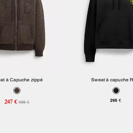
at à Capuche zippé
Sweat à capuche 
Ajouter Au Panier
Ajouter Au Pan
295 €
247 €
495 €