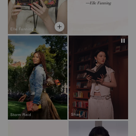
—Elle Fanning
Elle Fanning
Soyeon
Shan
Storm Reid