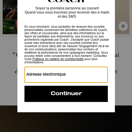
“Cette vie n’appartient qu’à moi. J’ai
arrêté de demander aux gens des
directions
vers lesquelles ils ne sont
jamais allés.”
—Glennon Doyle, Indomptée