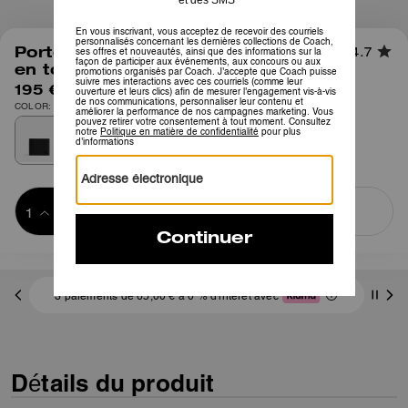
1
/
4
Portefeuille 3-en-1 avec intérieur
4.7
en toile Signature
195 €
COLOR: Noir
Ajouter au 
ACHETER MAINTENANT
panier
ADDING TO
BAG
3 paiements de 65,00 € à 0 % d'intérêt avec
Détails du produit