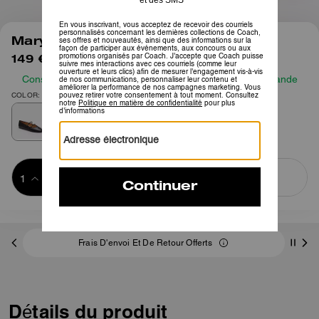
1
/
6
Mary Jane à Double Boucle
149 €
225 €
Consultez notre guide des tailles avant de passer commande
COLOR: Noir
Ajouter au 
ACHETER MAINTENANT
panier
ADDING TO
BAG
Frais D'envoi Et De Retour Offerts
Détails du produit