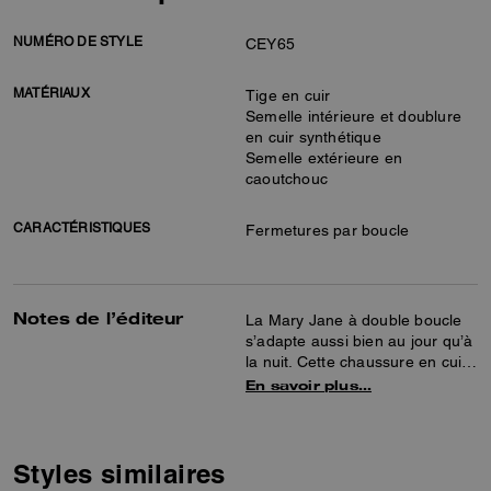
NUMÉRO DE STYLE
CEY65
MATÉRIAUX
Tige en cuir
Semelle intérieure et doublure
en cuir synthétique
Semelle extérieure en
caoutchouc
CARACTÉRISTIQUES
Fermetures par boucle
Notes de l’éditeur
La Mary Jane à double boucle
s’adapte aussi bien au jour qu’à
la nuit. Cette chaussure en cuir
est dotée d’une semelle
En savoir plus…
intérieure confortable et d’une
semelle extérieure en
caoutchouc pour une meilleure
adhérence.
Styles similaires