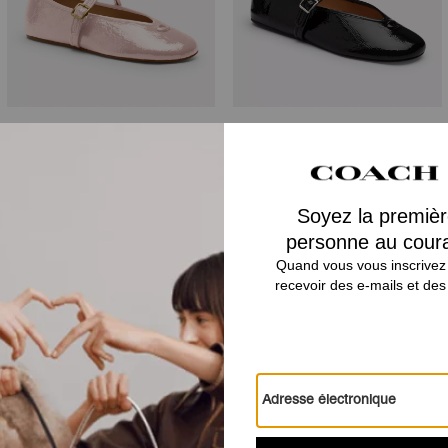
Mary Jane
Mary Jane
Avis
Il n’y a pas encore d’avis.
Pour plus d’informations sur la manière dont nous vérifions nos avis, cliquez
ici
.