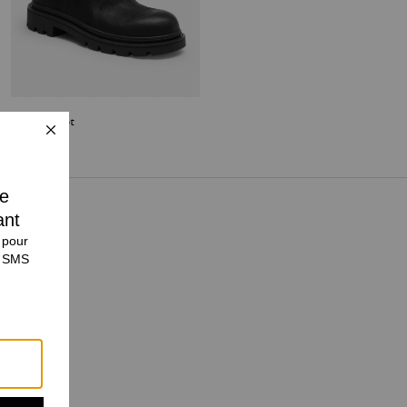
Work Boot
Flat With Crystals