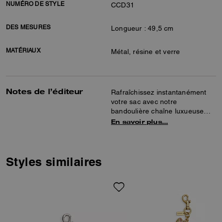
NUMÉRO DE STYLE
CCD31
DES MESURES
Longueur : 49,5 cm
MATÉRIAUX
Métal, résine et verre
Notes de l’éditeur
Rafraîchissez instantanément
votre sac avec notre
bandoulière chaîne luxueuse
rehaussée de breloques Coach
En savoir plus…
pour une touche ludique. Orné
de notre signature, ce modèle
interchangeable est doté de
deux fermoirs à ressort qui vous
Styles similaires
permettent de l’accrocher à l’un
de nos sacs les plus appréciés.