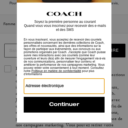
Pour plus d’informations sur la manière dont nous vérifions nos avis,
cliquez
ici
.
Femme
/
Accessoires et bijoux
/
Breloques de sacs et porte-clés
S’INSCRIRE
En vous inscrivant, vous acceptez de recevoir des
courriels personnalisés concernant les dernières collections
de Coach, ses offres et nouveautés, ainsi que des
informations sur la façon de participer aux événements,
aux concours ou aux promotions organisés par Coach.
J’accepte que Coach puisse suivre mes interactions avec
ces courriels (comme leur ouverture et leurs clics) afin de
mesurer l'engagement vis-à-vis de nos communications,
personnaliser leur contenu et améliorer la performance de
nos campagnes marketing. Vous pouvez retirer votre