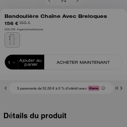
1
/
2
Bandoulière Chaîne Avec Breloques
156 €
195 €
COLOR: Argenté/multicolore
Ajouter au 
ACHETER MAINTENANT
panier
ADDING TO
BAG
3 paiements de 52,00 € à 0 % d'intérêt avec
Détails du produit