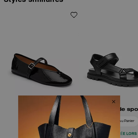
une bordure supérieure
élastique et une semelle
extérieure en caoutchouc pour
une meilleure adhérence.
Mary Jane
Sandale de spo
Ajouter Au Panier
Ajouter Au Panier
20% REMISE APPLIQUÉE LORS