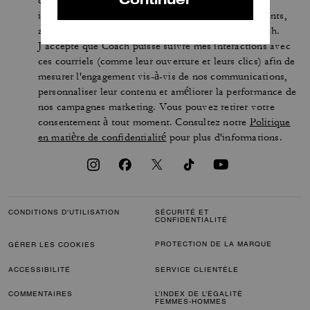
de Coach, ses offres et nouveautés, ainsi que des
informations sur la façon de participer aux événements,
aux concours ou aux promotions organisés par Coach.
J’accepte que Coach puisse suivre mes interactions avec
ces courriels (comme leur ouverture et leurs clics) afin de
mesurer l'engagement vis-à-vis de nos communications,
personnaliser leur contenu et améliorer la performance de
nos campagnes marketing. Vous pouvez retirer votre
consentement à tout moment. Consultez notre
Politique
en matière de confidentialité
pour plus d'informations.
CONDITIONS D'UTILISATION
SÉCURITÉ ET
CONFIDENTIALITÉ
PROTECTION DE LA MARQUE
GÉRER LES COOKIES
ACCESSIBILITÉ
SERVICE CLIENTÈLE
COMMENTAIRES
L’INDEX DE L’ÉGALITÉ
FEMMES-HOMMES