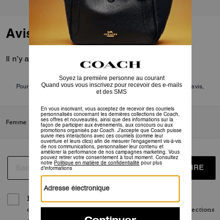
PAIEMENT
Avis
Il n’y a pas encore d’avis.
Pour plus d’informations sur la manière dont nous vérifions nos avis,
cliquez
ici
.
Femme
/
Chaussures
/
Tennis
S’INSCRIRE
En vous inscrivant, vous acceptez de recevoir des
courriels personnalisés concernant les dernières collections