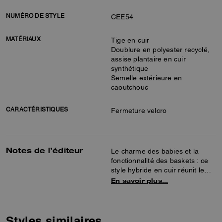
NUMÉRO DE STYLE
CEE54
MATÉRIAUX
Tige en cuir
Doublure en polyester recyclé,
assise plantaire en cuir
synthétique
Semelle extérieure en
caoutchouc
CARACTÉRISTIQUES
Fermeture velcro
Notes de l’éditeur
Le charme des babies et la
fonctionnalité des baskets : ce
style hybride en cuir réunit le
meilleur des deux mondes. Orné
En savoir plus…
de notre ton sur ton exclusif sur
la fermeture Velcro pour une
touche traditionnelle discrète, ce
modèle à bride est complété par
Styles similaires