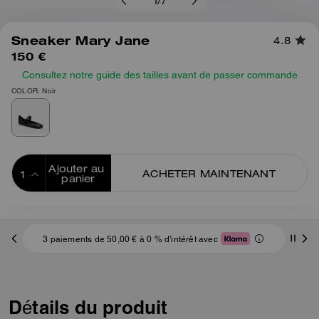
1
/
7
Sneaker Mary Jane
4.8
150 €
Consultez notre guide des tailles avant de passer commande
COLOR: Noir
Ajouter au 
ACHETER MAINTENANT
panier
ADDING TO
BAG
Frai
3 paiements de 50,00 € à 0 % d'intérêt avec
Détails du produit