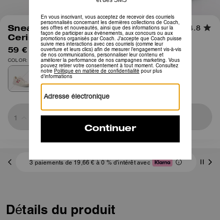
1
/
5
Sneaker High Line Imprimé
4.8
Cerises
59 €
135 €
COLOR: Craie Multi
Sold Out
3 paiements de 19,66 € à 0 % d'intérêt avec
Détails du produit