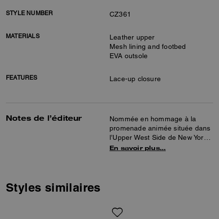
STYLE NUMBER
CZ361
MATERIALS
Leather upper
Mesh lining and footbed
EVA outsole
FEATURES
Lace-up closure
Notes de l’éditeur
Nommée en hommage à la
promenade animée située dans
l’Upper West Side de New York,
notre basket High Line allie style
En savoir plus…
sophistiqué et confort maximal.
Confectionné en cuir lisse orné
d’un motif cerise joyeux
rehaussé de paillettes pour une
Styles similaires
touche éclatante, ce modèle
bas présente une semelle
intérieure amortie confortable et