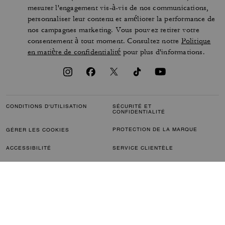
mesurer l'engagement vis-à-vis de nos communications,
personnaliser leur contenu et améliorer la performance de
nos campagnes marketing. Vous pouvez retirer votre
consentement à tout moment. Consultez notre
Politique
en matière de confidentialité
pour plus d'informations.
CONDITIONS D'UTILISATION
SÉCURITÉ ET
CONFIDENTIALITÉ
PROTECTION DE LA MARQUE
GÉRER LES COOKIES
ACCESSIBILITÉ
SERVICE CLIENTÈLE
COMMENTAIRES
L’INDEX DE L’ÉGALITÉ
FEMMES-HOMMES
DÉCLARATION DE L'ARTICLE
TRANSPARENCE (CA) ET LOI
172
BRITANNIQUE SUR
L'ESCLAVAGE MODERNE
PLAN DU SITE