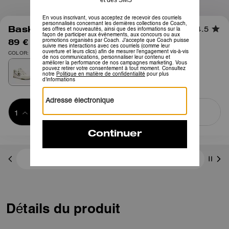
1
/
6
Baskets Soho
4.5
89 €
145 €
COLOR: Olive/Blanc optique
Ajouter au 
ACHETER MAINTENANT
panier
ADDING TO
BAG
Frais D'envoi Et De Retour Offerts
Détails du produit