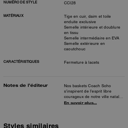
NUMÉRO DE STYLE
CCI28
MATÉRIAUX
Tige en cuir, daim et toile
enduite exclusive
Semelle intérieure et doublure
en tissu
Semelle intermédiaire en EVA
Semelle extérieure en
caoutchouc
CARACTÉRISTIQUES
Fermeture à lacets
Notes de l’éditeur
Nos baskets Coach Soho
s’inspirent de l’esprit libre
courageux de notre ville natale
de New York et sont conçues
En savoir plus…
pour suivre le rythme de la vie
active. Confectionné en cuir
lisse, daim et toile exclusive, il
présente une doublure faite en
Styles similaires