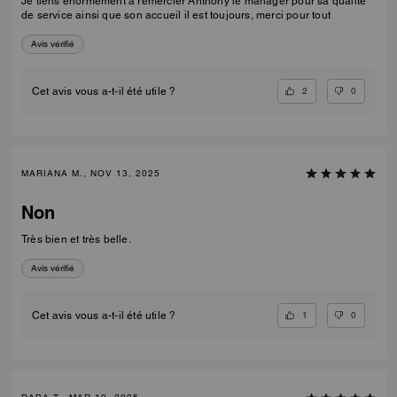
Je tiens énormément à remercier Anthony le manager pour sa qualité
de service ainsi que son accueil il est toujours, merci pour tout
Avis vérifié
2
0
Cet avis vous a-t-il été utile ?
MARIANA M., NOV 13, 2025
Non
Très bien et très belle.
Avis vérifié
1
0
Cet avis vous a-t-il été utile ?