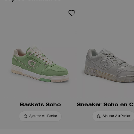
100 % polyester recyclé et une
semelle intermédiaire contenant
au moins 28 % de contenu
d’origine biologique, créé par un
procédé utilisant des sources
renouvelables à la place des
sources fossiles. Ce modèle
confortable est complété par
une semelle extérieure en
caoutchouc rainuré ornée d’une
carte de Manhattan.
Baskets Soho
Ajouter Au Panier
Ajouter Au Panier