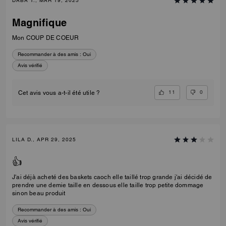
DABA T., MAR 19, 2025
Magnifique
Mon COUP DE COEUR
Recommander à des amis :
Oui
Avis vérifié
11
0
Cet avis vous a-t-il été utile ?
LILA D., APR 29, 2025
👍
J'ai déjà acheté des baskets caoch elle taillé trop grande j'ai décidé de
prendre une demie taille en dessous elle taille trop petite dommage
sinon beau produit
Recommander à des amis :
Oui
Avis vérifié