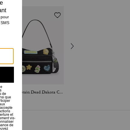
Coach | Brain Dead Dakota Crossbody Bag In Signature Nylon With Patches
Radio Camera Bag