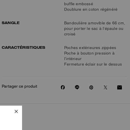
buffle embossé
Doublure en coton régénéré
SANGLE
Bandoulière amovible de 66 cm,
pour porter le sac à l’épaule ou
croisé
CARACTÉRISTIQUES
Poches extérieures zippées
Poche à bouton pression à
l’intérieur
Fermeture éclair sur le dessus
Partager ce produit